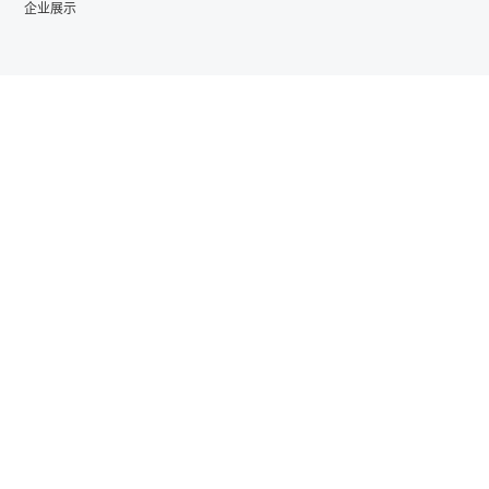
企业展示
鲁ICP备10021998号-2